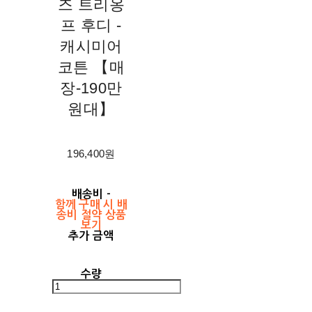
즈 트리옹
프 후디 -
캐시미어
코튼 【매
장-190만
원대】
196,400원
배송비
-
함께 구매 시 배
송비 절약 상품
보기
추가 금액
수량