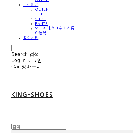
남성의류
OUTER
TOP
SHIRT
PANTS
언더웨어,치마원피스등
아동복
검수사진
Search
검색
Log In
로그인
Cart
장바구니
KING-SHOES