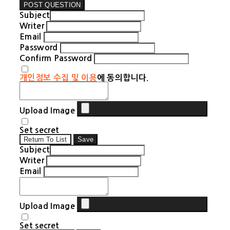
POST QUESTION
Subject
Writer
Email
Password
Confirm Password
개인정보 수집 및 이용
에 동의합니다.
Upload Image
Set secret
Return To List
Save
Subject
Writer
Email
Upload Image
Set secret