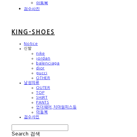
아동복
검수사진
KING-SHOES
Notice
신발
nike
jordan
balenciaga
dior
gucci
OTHER
남성의류
OUTER
TOP
SHIRT
PANTS
언더웨어,치마원피스등
아동복
검수사진
Search
검색