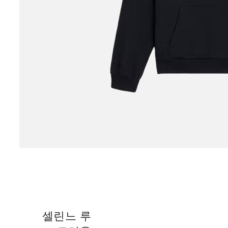
셀린느 루