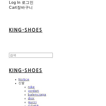
Log In
로그인
Cart
장바구니
KING-SHOES
KING-SHOES
Notice
신발
nike
jordan
balenciaga
dior
gucci
OTHER