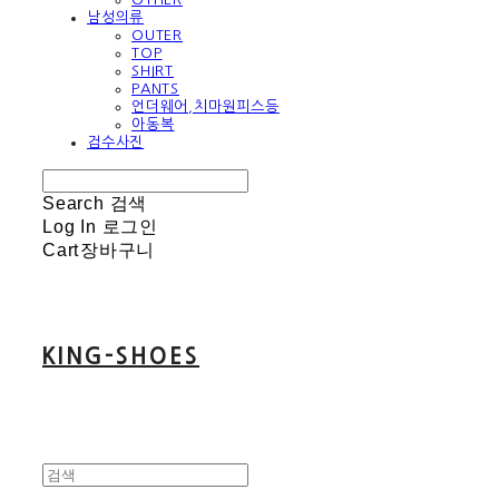
남성의류
OUTER
TOP
SHIRT
PANTS
언더웨어,치마원피스등
아동복
검수사진
Search
검색
Log In
로그인
Cart
장바구니
KING-SHOES