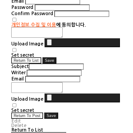
Email
Password
Confirm Password
개인정보 수집 및 이용
에 동의합니다.
Upload Image
Set secret
Return To List
Save
Subject
Writer
Email
Upload Image
Set secret
Return To Post
Save
Edit
Delete
Return To List