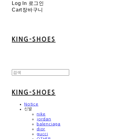
Log In
로그인
Cart
장바구니
KING-SHOES
KING-SHOES
Notice
신발
nike
jordan
balenciaga
dior
gucci
OTHER