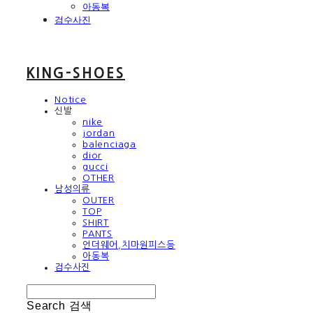
아동복
검수사진
KING-SHOES
Notice
신발
nike
jordan
balenciaga
dior
gucci
OTHER
남성의류
OUTER
TOP
SHIRT
PANTS
언더웨어,치마원피스등
아동복
검수사진
Search
검색