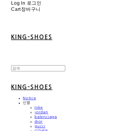
Log In
로그인
Cart
장바구니
KING-SHOES
KING-SHOES
Notice
신발
nike
jordan
balenciaga
dior
gucci
OTHER