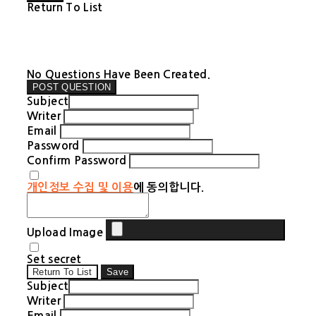
Return To List
No Questions Have Been Created.
POST QUESTION
Subject
Writer
Email
Password
Confirm Password
개인정보 수집 및 이용
에 동의합니다.
Upload Image
Set secret
Return To List
Save
Subject
Writer
Email