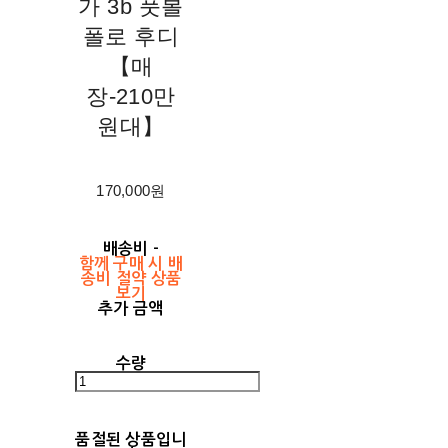
가 3b 풋볼
폴로 후디
【매
장-210만
원대】
170,000원
배송비
-
함께 구매 시 배
송비 절약 상품
보기
추가 금액
수량
품절된 상품입니