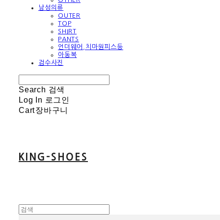
남성의류
OUTER
TOP
SHIRT
PANTS
언더웨어,치마원피스등
아동복
검수사진
Search
검색
Log In
로그인
Cart
장바구니
KING-SHOES