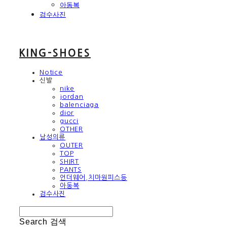
아동복
검수사진
KING-SHOES
Notice
신발
nike
jordan
balenciaga
dior
gucci
OTHER
남성의류
OUTER
TOP
SHIRT
PANTS
언더웨어,치마원피스등
아동복
검수사진
Search
검색