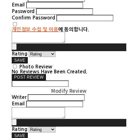
Email
Password
Confirm Password
개인정보 수집 및 이용
에 동의합니다.
Rating
SAVE
Photo Review
No Reviews Have Been Created.
POST REVIEW
Modify Review
Writer
Email
Rating
SAVE