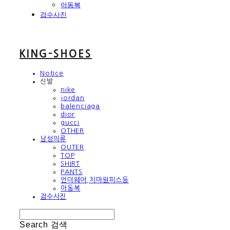
아동복
검수사진
KING-SHOES
Notice
신발
nike
jordan
balenciaga
dior
gucci
OTHER
남성의류
OUTER
TOP
SHIRT
PANTS
언더웨어,치마원피스등
아동복
검수사진
Search
검색