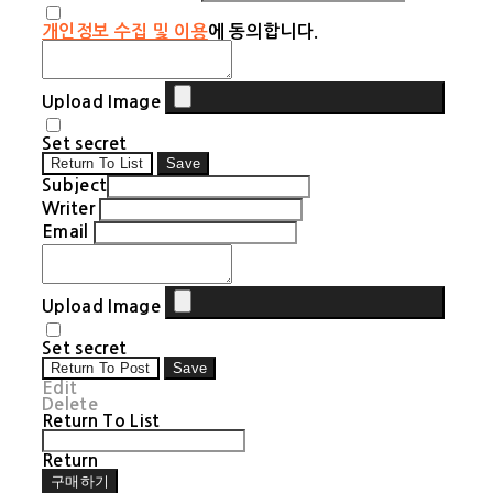
개인정보 수집 및 이용
에 동의합니다.
Upload Image
Set secret
Return To List
Save
Subject
Writer
Email
Upload Image
Set secret
Return To Post
Save
Edit
Delete
Return To List
Return
구매하기