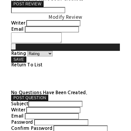
POST REVIEW
Modify Review
Writer
Email
Rating
SAVE
Return To List
No Questions Have Been Created.
POST QUESTION
Subject
Writer
Email
Password
Confirm Password