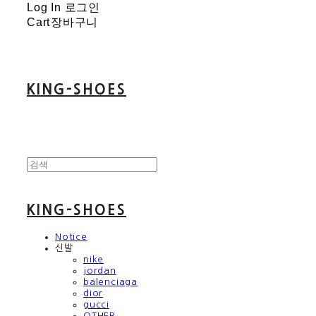
Log In
로그인
Cart
장바구니
KING-SHOES
KING-SHOES
Notice
신발
nike
jordan
balenciaga
dior
gucci
OTHER