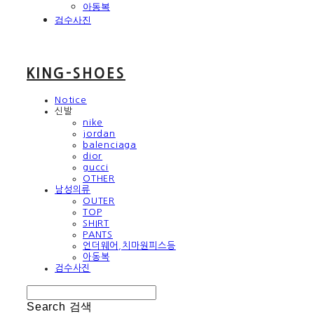
아동복
검수사진
KING-SHOES
Notice
신발
nike
jordan
balenciaga
dior
gucci
OTHER
남성의류
OUTER
TOP
SHIRT
PANTS
언더웨어,치마원피스등
아동복
검수사진
Search
검색