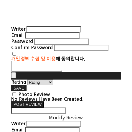
Writer
Email
Password
Confirm Password
개인정보 수집 및 이용
에 동의합니다.
Rating
SAVE
Photo Review
No Reviews Have Been Created.
POST REVIEW
Modify Review
Writer
Email