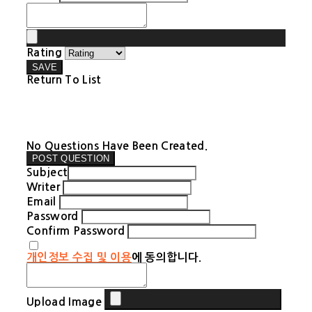
Rating
SAVE
Return To List
No Questions Have Been Created.
POST QUESTION
Subject
Writer
Email
Password
Confirm Password
개인정보 수집 및 이용
에 동의합니다.
Upload Image