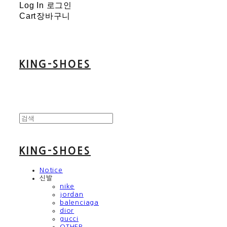
Log In
로그인
Cart
장바구니
KING-SHOES
KING-SHOES
Notice
신발
nike
jordan
balenciaga
dior
gucci
OTHER