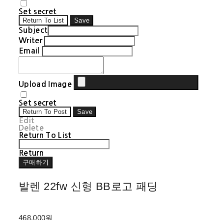
Set secret
Return To List
Save
Subject
Writer
Email
Upload Image
Set secret
Return To Post
Save
Edit
Delete
Return To List
Return
구매하기
발렌 22fw 신형 BB로고 패딩
468,000원