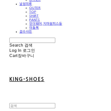
남성의류
OUTER
TOP
SHIRT
PANTS
언더웨어,치마원피스등
아동복
검수사진
Search
검색
Log In
로그인
Cart
장바구니
KING-SHOES